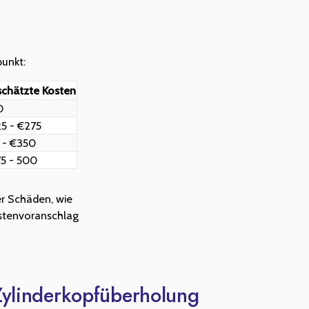
punkt:
chätzte Kosten
0
5 - €275
 - €350
5 - 500
er Schäden, wie
ostenvoranschlag
Zylinderkopfüberholung