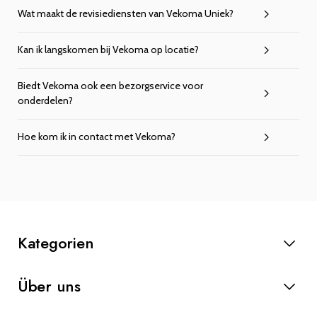
Wat maakt de revisiediensten van Vekoma Uniek?
Kan ik langskomen bij Vekoma op locatie?
Biedt Vekoma ook een bezorgservice voor
onderdelen?
Hoe kom ik in contact met Vekoma?
Kategorien
Anlasser
Über uns
Lichtmaschinen