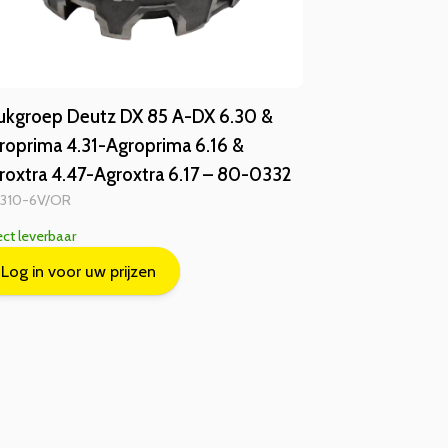
ukgroep Deutz DX 85 A-DX 6.30 &
roprima 4.31-Agroprima 6.16 &
roxtra 4.47-Agroxtra 6.17 – 80-0332
 310-6V/OR
ect leverbaar
Log in voor uw prijzen