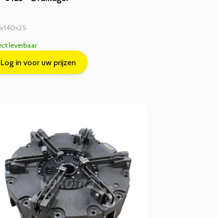
6x140x25
ect leverbaar
Log in voor uw prijzen