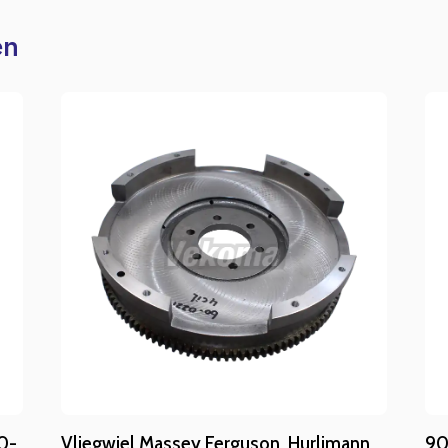
en
0-
Vliegwiel Massey Ferguson, Hurlimann,
90