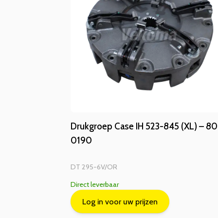
Drukgroep Case IH 523-845 (XL) – 80
0190
DT 295-6V/OR
Direct leverbaar
Log in voor uw prijzen