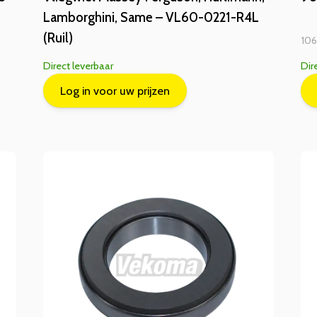
Lamborghini, Same – VL60-0221-R4L
(Ruil)
10
Direct leverbaar
Dir
Log in voor uw prijzen