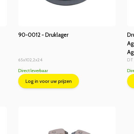
90-0012 - Druklager
Dr
Ag
Ag
65x102,2x24
DT
Direct leverbaar
Dir
Log in voor uw prijzen