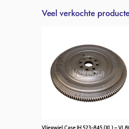
Veel verkochte product
Vliegwiel Case IH 523-845 (XL) – VL8