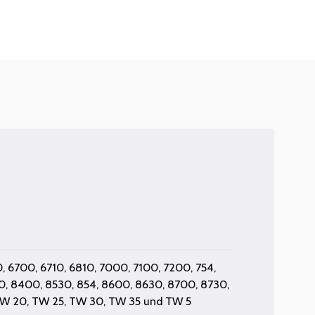
0
,
6700
,
6710
,
6810
,
7000
,
7100
,
7200
,
754
,
0
,
8400
,
8530
,
854
,
8600
,
8630
,
8700
,
8730
,
W 20
,
TW 25
,
TW 30
,
TW 35
und
TW 5