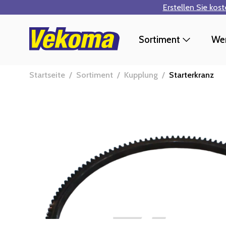
Erstellen Sie kos
Zum Hauptinhalt springen
Sortiment
Wer
Startseite
/
Sortiment
/
Kupplung
/
Starterkranz