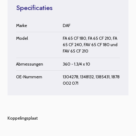
Specificaties
Marke
DAF
Model
FA 65 CF 180
,
FA 65 CF 210
,
FA
65 CF 240
,
FAV 65 CF 180
und
FAV 65 CF 210
Abmessungen
360 - 1.3/4 x 10
OE-Nummern
1304278, 1348132, 1385431, 1878
002 071
Koppelingsplaat