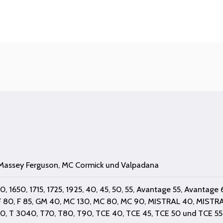
Massey Ferguson
,
MC Cormick
und
Valpadana
30
,
1650
,
1715
,
1725
,
1925
,
40
,
45
,
50
,
55
,
Avantage 55
,
Avantage 
F 80
,
F 85
,
GM 40
,
MC 130
,
MC 80
,
MC 90
,
MISTRAL 40
,
MISTRA
30
,
T 3040
,
T70
,
T80
,
T90
,
TCE 40
,
TCE 45
,
TCE 50
und
TCE 55