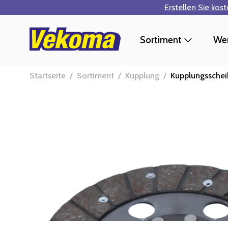
Erstellen Sie kos
Zum Hauptinhalt springen
Sortiment
Wer
Startseite
/
Sortiment
/
Kupplung
/
Kupplungssche