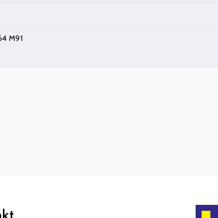
164 M91
akt