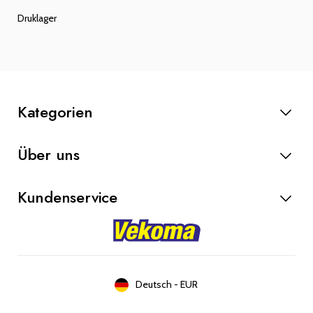
Druklager
Kategorien
Anlasser
Über uns
Lichtmaschinen
Bremsteile
Kundenservice
Kupplung
Werkstatt
Kontakt
Blog
Über uns
Deutsch
-
EUR
Arbeiten bei