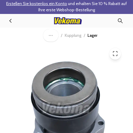
Erstellen Sie kostenlos ein Konto
und erhalten Sie 10 % Rabatt auf
Zum Hauptinhalt springen
Ihre erste Webshop-Bestellung
90-0202 - Ausrücklager
/
Kupplung
/
Lager