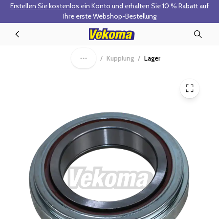
Erstellen Sie kostenlos ein Konto
und erhalten Sie 10 % Rabatt auf
Zum Hauptinhalt springen
Ihre erste Webshop-Bestellung
90-0161 - Ausrücklager
/
Kupplung
/
Lager