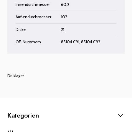
Innendurchmesser
60,2
Außendurchmesser
102
Dicke
21
OE-Nummern
85104 C91, 85104 C92
Druklager
Kategorien
Anlasser