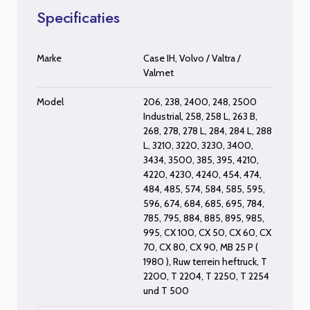
Specificaties
Marke
Case IH
,
Volvo / Valtra /
Valmet
Model
206
,
238
,
2400
,
248
,
2500
Industrial
,
258
,
258 L
,
263 B
,
268
,
278
,
278 L
,
284
,
284 L
,
288
L
,
3210
,
3220
,
3230
,
3400
,
3434
,
3500
,
385
,
395
,
4210
,
4220
,
4230
,
4240
,
454
,
474
,
484
,
485
,
574
,
584
,
585
,
595
,
596
,
674
,
684
,
685
,
695
,
784
,
785
,
795
,
884
,
885
,
895
,
985
,
995
,
CX 100
,
CX 50
,
CX 60
,
CX
70
,
CX 80
,
CX 90
,
MB 25 P (
1980 )
,
Ruw terrein heftruck
,
T
2200
,
T 2204
,
T 2250
,
T 2254
und
T 500