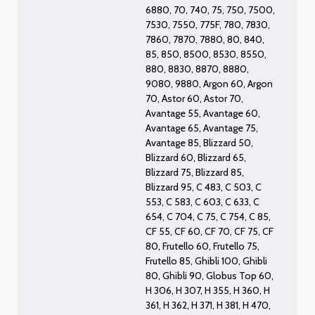
6880
,
70
,
740
,
75
,
750
,
7500
,
7530
,
7550
,
775F
,
780
,
7830
,
7860
,
7870
,
7880
,
80
,
840
,
85
,
850
,
8500
,
8530
,
8550
,
880
,
8830
,
8870
,
8880
,
9080
,
9880
,
Argon 60
,
Argon
70
,
Astor 60
,
Astor 70
,
Avantage 55
,
Avantage 60
,
Avantage 65
,
Avantage 75
,
Avantage 85
,
Blizzard 50
,
Blizzard 60
,
Blizzard 65
,
Blizzard 75
,
Blizzard 85
,
Blizzard 95
,
C 483
,
C 503
,
C
553
,
C 583
,
C 603
,
C 633
,
C
654
,
C 704
,
C 75
,
C 754
,
C 85
,
CF 55
,
CF 60
,
CF 70
,
CF 75
,
CF
80
,
Frutello 60
,
Frutello 75
,
Frutello 85
,
Ghibli 100
,
Ghibli
80
,
Ghibli 90
,
Globus Top 60
,
H 306
,
H 307
,
H 355
,
H 360
,
H
361
,
H 362
,
H 371
,
H 381
,
H 470
,