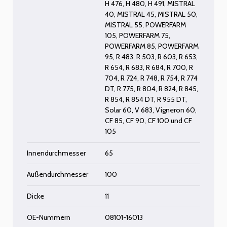
H 476
,
H 480
,
H 491
,
MISTRAL
40
,
MISTRAL 45
,
MISTRAL 50
,
MISTRAL 55
,
POWERFARM
105
,
POWERFARM 75
,
POWERFARM 85
,
POWERFARM
95
,
R 483
,
R 503
,
R 603
,
R 653
,
R 654
,
R 683
,
R 684
,
R 700
,
R
704
,
R 724
,
R 748
,
R 754
,
R 774
DT
,
R 775
,
R 804
,
R 824
,
R 845
,
R 854
,
R 854 DT
,
R 955 DT
,
Solar 60
,
V 683
,
Vigneron 60
,
CF 85
,
CF 90
,
CF 100
und
CF
105
Innendurchmesser
65
Außendurchmesser
100
Dicke
11
OE-Nummern
08101-16013