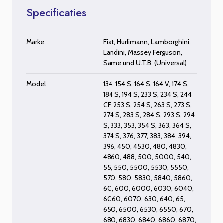
Specificaties
Marke
Fiat
,
Hurlimann
,
Lamborghini
,
Landini
,
Massey Ferguson
,
Same
und
U.T.B. (Universal)
Model
134
,
154 S
,
164 S
,
164 V
,
174 S
,
184 S
,
194 S
,
233 S
,
234 S
,
244
CF
,
253 S
,
254 S
,
263 S
,
273 S
,
274 S
,
283 S
,
284 S
,
293 S
,
294
S
,
333
,
353
,
354 S
,
363
,
364 S
,
374 S
,
376
,
377
,
383
,
384
,
394
,
396
,
450
,
4530
,
480
,
4830
,
4860
,
488
,
500
,
5000
,
540
,
55
,
550
,
5500
,
5530
,
5550
,
570
,
580
,
5830
,
5840
,
5860
,
60
,
600
,
6000
,
6030
,
6040
,
6060
,
6070
,
630
,
640
,
65
,
650
,
6500
,
6530
,
6550
,
670
,
680
,
6830
,
6840
,
6860
,
6870
,