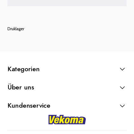
Druklager
Kategorien
Anlasser
Über uns
Lichtmaschinen
Bremsteile
Kundenservice
Kupplung
Werkstatt
Kontakt
Blog