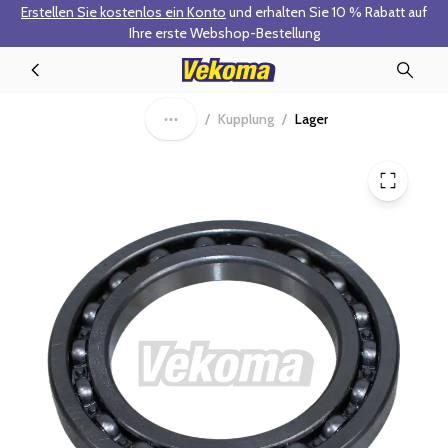
Erstellen Sie kostenlos ein Konto
und erhalten Sie 10 % Rabatt auf
Zum Hauptinhalt springen
Ihre erste Webshop-Bestellung
90-0147 - Ausrücklager
/
Kupplung
/
Lager