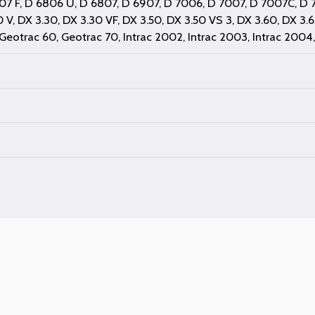
07 F
,
D 6806 U
,
D 6807
,
D 6907
,
D 7006
,
D 7007
,
D 7007C
,
D 
0 V
,
DX 3.30
,
DX 3.30 VF
,
DX 3.50
,
DX 3.50 VS 3
,
DX 3.60
,
DX 3.6
Geotrac 60
,
Geotrac 70
,
Intrac 2002
,
Intrac 2003
,
Intrac 2004