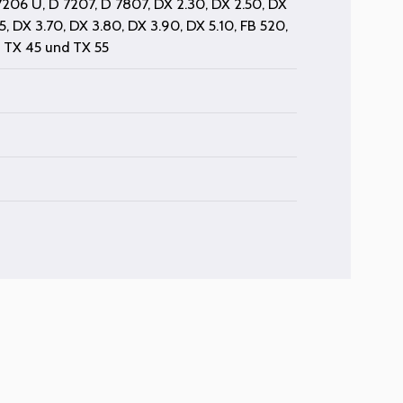
7206 U
,
D 7207
,
D 7807
,
DX 2.30
,
DX 2.50
,
DX
5
,
DX 3.70
,
DX 3.80
,
DX 3.90
,
DX 5.10
,
FB 520
,
,
TX 45
und
TX 55