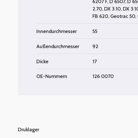
6207 F
,
D 6507
,
D 65
2.70
,
DX 3.10
,
DX 3.1
FB 620
,
Geotrac 50
,
Innendurchmesser
55
Außendurchmesser
92
Dicke
17
OE-Nummern
126 0070
Druklager