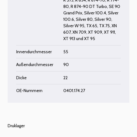
R 573
,
R 654
,
R 674-70
,
R 774-
80
,
R 874-90 DT Turbo
,
SE 90
Grand Prix
,
Silver 100.4
,
Silver
100.6
,
Silver 80
,
Silver 90
,
Silver W 95
,
TX 65
,
TX 75
,
XN
607
,
XN 709
,
XT 909
,
XT 911
,
XT 913
und
XT 95
Innendurchmesser
55
Außendurchmesser
90
Dicke
22
OE-Nummern
0401.174.27
Druklager