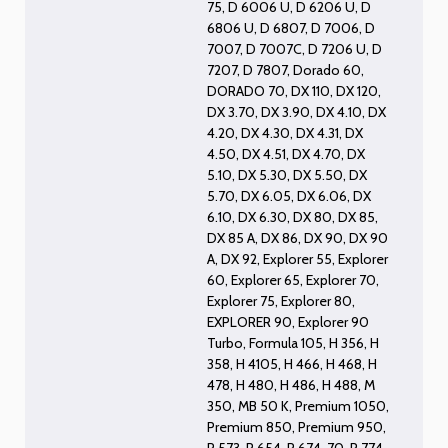
75
,
D 6006 U
,
D 6206 U
,
D
6806 U
,
D 6807
,
D 7006
,
D
7007
,
D 7007C
,
D 7206 U
,
D
7207
,
D 7807
,
Dorado 60
,
DORADO 70
,
DX 110
,
DX 120
,
DX 3.70
,
DX 3.90
,
DX 4.10
,
DX
4.20
,
DX 4.30
,
DX 4.31
,
DX
4.50
,
DX 4.51
,
DX 4.70
,
DX
5.10
,
DX 5.30
,
DX 5.50
,
DX
5.70
,
DX 6.05
,
DX 6.06
,
DX
6.10
,
DX 6.30
,
DX 80
,
DX 85
,
DX 85 A
,
DX 86
,
DX 90
,
DX 90
A
,
DX 92
,
Explorer 55
,
Explorer
60
,
Explorer 65
,
Explorer 70
,
Explorer 75
,
Explorer 80
,
EXPLORER 90
,
Explorer 90
Turbo
,
Formula 105
,
H 356
,
H
358
,
H 4105
,
H 466
,
H 468
,
H
478
,
H 480
,
H 486
,
H 488
,
M
350
,
MB 50 K
,
Premium 1050
,
Premium 850
,
Premium 950
,