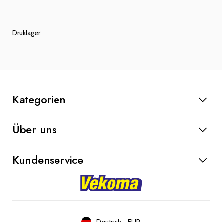
Druklager
Kategorien
Anlasser
Über uns
Lichtmaschinen
Bremsteile
Kundenservice
Kupplung
Werkstatt
Kontakt
Blog
Über uns
Deutsch
-
EUR