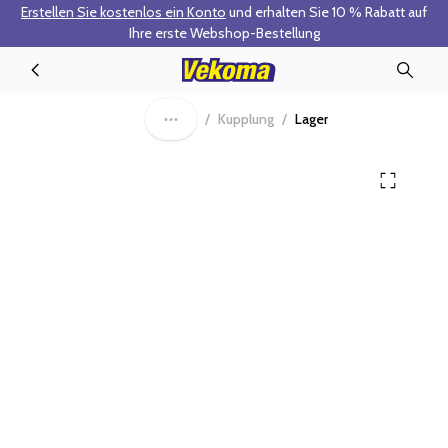
Erstellen Sie kostenlos ein Konto
und erhalten Sie 10 % Rabatt auf
Zum Hauptinhalt springen
Ihre erste Webshop-Bestellung
90-0130 - Ausrücklager
/
Kupplung
/
Lager