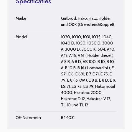
Specificaties
Marke
Gutbrod
,
Hako
,
Hatz
,
Holder
und
O&K (Orenstein&Koppel)
Model
1020
,
1030
,
1031
,
1035
,
1040
,
1040 D
,
1050
,
1050 D
,
3000
A
,
3000 D
,
3000 K
,
504
,
A 10
,
A 12
,
A 15
,
A 16 ( Holder diesel )
,
A 8 B
,
A 8 D
,
AS 100
,
B 10
,
B 10
A
,
B 10 B
,
B 16 ( Lombardini )
,
E
571
,
E 6
,
E 691
,
E 7
,
E 71
,
E 75
,
E
79
,
E 8 ( 6 KW )
,
E 8 B
,
E 8 D
,
E 9
,
ES 71
,
ES 75
,
ES 79
,
Hakomobil
4000
,
Hakotrac 2000
,
Hakotrac D 12
,
Hakotrac V 12
,
TL 10
und
TL 12
OE-Nummern
B 1-1031