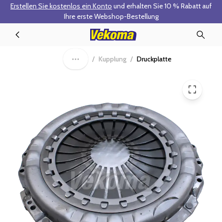
Erstellen Sie kostenlos ein Konto
und erhalten Sie 10 % Rabatt auf
Zum Hauptinhalt springen
Ihre erste Webshop-Bestellung
70-0184 - Druckplatte
/
Kupplung
/
Druckplatte