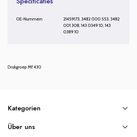
Specificaties
OE-Nummern
21459173, 3482 000 553, 3482
001 308, 143 0349 10, 143
0389 10
Drukgroep Mf 430
Kategorien
Anlasser
Über uns