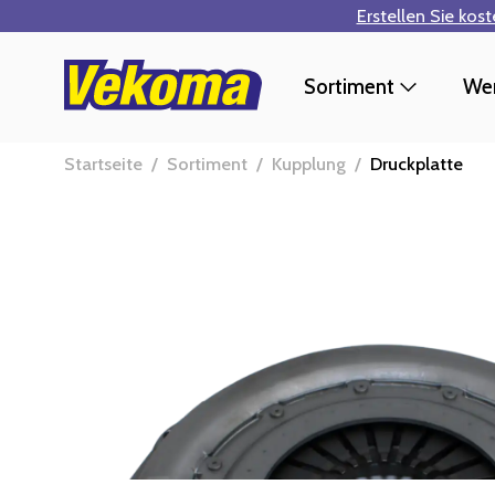
Erstellen Sie kos
Zum Hauptinhalt springen
Sortiment
Wer
Startseite
/
Sortiment
/
Kupplung
/
Druckplatte