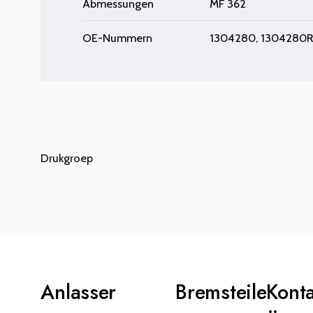
Abmessungen
MF 362
OE-Nummern
1304280, 1304280R,
Drukgroep
Anlasser
Bremsteile
Kont