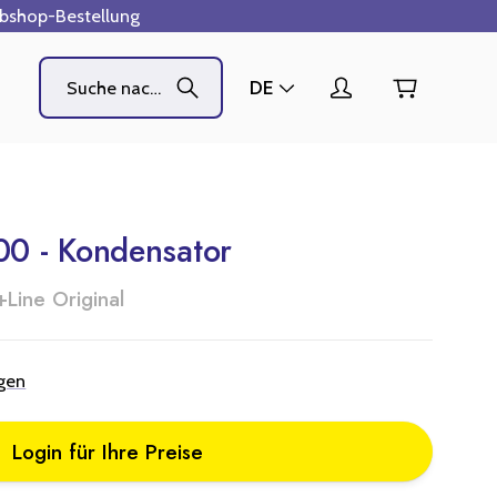
ebshop-Bestellung
DE
0 - Kondensator
+Line Original
agen
Login für Ihre Preise