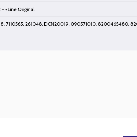
- +Line Original
, 7110565, 261048, DCN20019, 090571010, 8200465480, 820