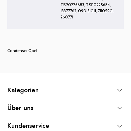
TSP0225683, TSP0225684,
13377762, 090131011, 7110590,
260771
Condenser Opel
Kategorien
Anlasser
Über uns
Lichtmaschinen
Bremsteile
Kundenservice