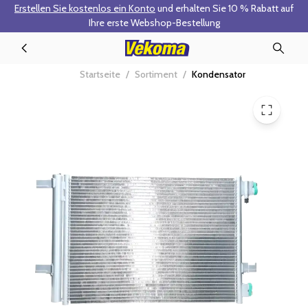
Erstellen Sie kostenlos ein Konto
und erhalten Sie 10 % Rabatt auf
Zum Hauptinhalt springen
Ihre erste Webshop-Bestellung
090.131.011.000 - Kondensator
Startseite
/
Sortiment
/
Kondensator