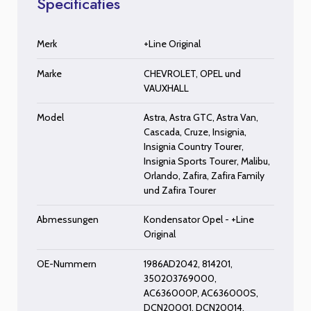
Specificaties
Merk
+Line Original
Marke
CHEVROLET
,
OPEL
und
VAUXHALL
Model
Astra
,
Astra GTC
,
Astra Van
,
Cascada
,
Cruze
,
Insignia
,
Insignia Country Tourer
,
Insignia Sports Tourer
,
Malibu
,
Orlando
,
Zafira
,
Zafira Family
und
Zafira Tourer
Abmessungen
Kondensator Opel - +Line
Original
OE-Nummern
1986AD2042, 814201,
350203769000,
AC636000P, AC636000S,
DCN20001, DCN20014,