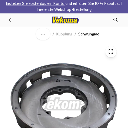
Erstellen Sie kostenlos ein Konto
und erhalten Sie 10 % Rabatt auf
Zum Hauptinhalt springen
Ihre erste Webshop-Bestellung
VL60-0015-R - Schwungrad im Austausch
/
Kupplung
/
Schwungrad