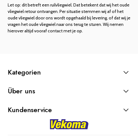
Let op: dit betreft een ruilvliegwiel. Dat betekent dat wij het oude
vliegwiel retour ontvangen. Per situatie stemmen wij af of het
oude vliegwiel door ons wordt opgehaald bij levering, of dat wij je
vragen het oude vliegwiel naar ons terug te sturen. Wij nemen
hierover altijd vooraf contact met je op.
Kategorien
Anlasser
Über uns
Lichtmaschinen
Bremsteile
Kundenservice
Kupplung
Werkstatt
Kontakt
Blog