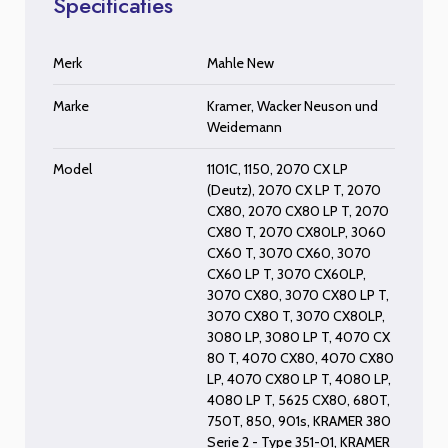
Specificaties
Merk
Mahle New
Marke
Kramer
,
Wacker Neuson
und
Weidemann
Model
1101C
,
1150
,
2070 CX LP
(Deutz)
,
2070 CX LP T
,
2070
CX80
,
2070 CX80 LP T
,
2070
CX80 T
,
2070 CX80LP
,
3060
CX60 T
,
3070 CX60
,
3070
CX60 LP T
,
3070 CX60LP
,
3070 CX80
,
3070 CX80 LP T
,
3070 CX80 T
,
3070 CX80LP
,
3080 LP
,
3080 LP T
,
4070 CX
80 T
,
4070 CX80
,
4070 CX80
LP
,
4070 CX80 LP T
,
4080 LP
,
4080 LP T
,
5625 CX80
,
680T
,
750T
,
850
,
901s
,
KRAMER 380
Serie 2 - Type 351-01
,
KRAMER