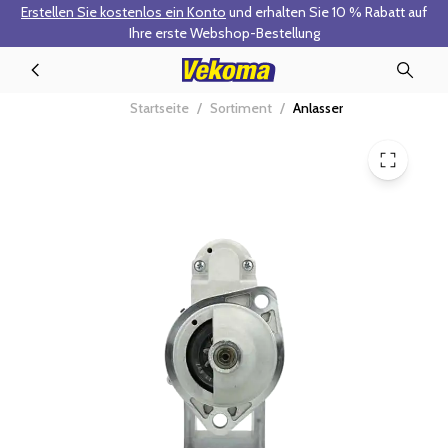
Erstellen Sie kostenlos ein Konto
und erhalten Sie 10 % Rabatt auf
Zum Hauptinhalt springen
Ihre erste Webshop-Bestellung
510.520.092.310 - Anlasser
Startseite
/
Sortiment
/
Anlasser