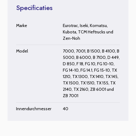
Specificaties
Marke
Eurotrac
,
Iseki
,
Komatsu
,
Kubota
,
TCM Heftrucks
und
Zen-Noh
Model
7000
,
7001
,
B 1500
,
B 4100
,
B
5000
,
B 6000
,
B 7100
,
D 449
,
D 850
,
F 18
,
FG 10
,
FG 10-10
,
FG 14-10
,
FG 14.1
,
FG 15-10
,
TX
1210
,
TX 1300
,
TX 1410
,
TX 145
,
TX 1500
,
TX 1510
,
TX 155
,
TX
2140
,
TX 2160
,
ZB 6001
und
ZB 7001
Innendurchmesser
40