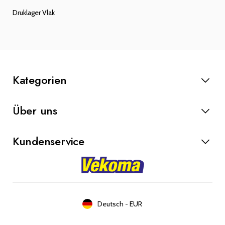
Druklager Vlak
Kategorien
Anlasser
Über uns
Lichtmaschinen
Bremsteile
Kundenservice
Kupplung
Werkstatt
Kontakt
Blog
Über uns
Deutsch
-
EUR
Arbeiten bei