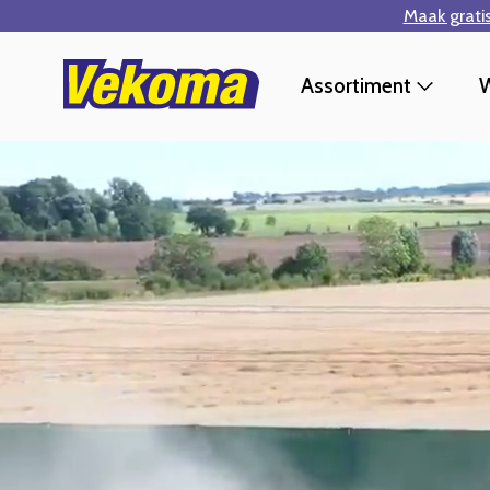
Maak grati
Ga naar hoofdinhoud
Assortiment
W