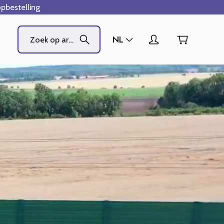
pbestelling
NL