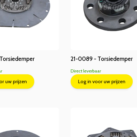
 Torsiedemper
21-0089 - Torsiedemper
ar
Direct leverbaar
or uw prijzen
Log in voor uw prijzen