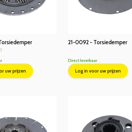
Torsiedemper
21-0092 - Torsiedemper
10
ar
Direct leverbaar
or uw prijzen
Log in voor uw prijzen