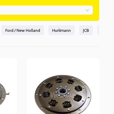
Ford / New Holland
Hurlimann
JCB
John D