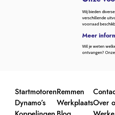
Wij bieden divers
verschillende uit
voorraad beschikb
Meer inform
Wil je weten welke
ontvangen? Onze s
Startmotoren
Remmen
Contac
Dynamo’s
Werkplaats
Over 
Koppelingen
Blog
Werken