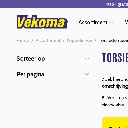
Maak grati
Ga naar hoofdinhoud
Assortiment
W
Home
/
Assortiment
/
Koppelingen
/
Torsiedemper
Torsi
Sorteer op
Per pagina
Zoek hieron
omschrijving
Bij Vekoma v
vliegwielen, 