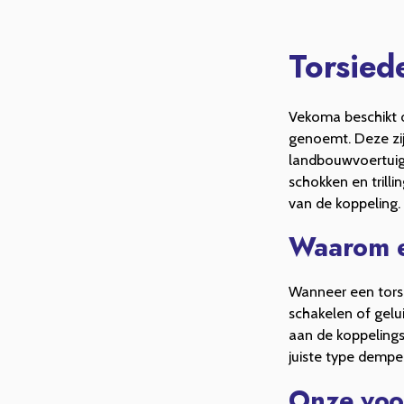
Torsied
Vekoma beschikt o
genoemt. Deze zij
landbouwvoertuigen
schokken en trill
van de koppeling.
Waarom e
Wanneer een torsi
schakelen of gelui
aan de koppelings
juiste type dempe
Onze voo