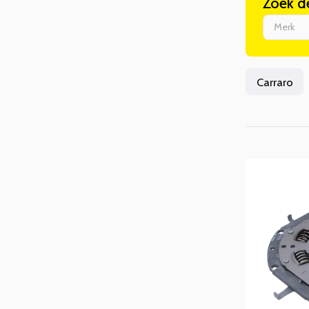
Zoek d
Merk
Carraro