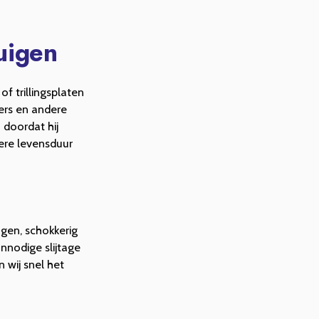
uigen
f trillingsplaten
kers en andere
 doordat hij
gere levensduur
ngen, schokkerig
onnodige slijtage
 wij snel het