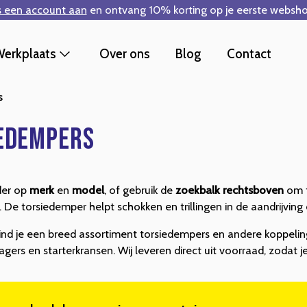
s een account aan
en ontvang 10% korting op je eerste websho
erkplaats
Over ons
Blog
Contact
s
edempers
der op
merk
en
model
, of gebruik de
zoekbalk rechtsboven
om 
. De torsiedemper helpt schokken en trillingen in de aandrijvi
ind je een breed assortiment torsiedempers en andere koppelin
lagers en starterkransen. Wij leveren direct uit voorraad, zodat j