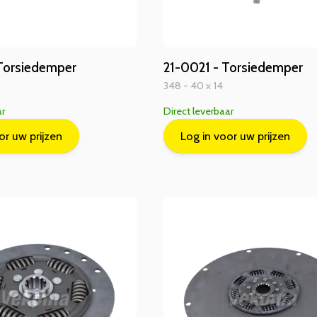
Torsiedemper
21-0021 - Torsiedemper
348 - 40 x 14
ar
Direct leverbaar
or uw prijzen
Log in voor uw prijzen