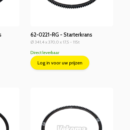
s
62-0221-RG - Starterkrans
Ø 341,4 x 370,0 x 17,5 - 115t
Direct leverbaar
Log in voor uw prijzen