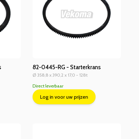
s
82-0445-RG - Starterkrans
Ø 358,8 x 390,2 x 17,0 - 128t
Direct leverbaar
Log in voor uw prijzen