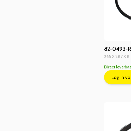
82-0493-RG
265 X 287 X 8
Direct leverba
Log in vo