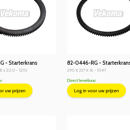
 - Starterkrans
82-0446-RG - Starterkran
8 x 20,0 - 120t
290 X 337 X 16 - 104T
ar
Direct leverbaar
or uw prijzen
Log in voor uw prijzen