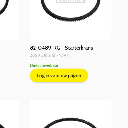
82-0489-RG - Starterkrans
285 X 318 X 12 - 104T
Direct leverbaar
Log in voor uw prijzen