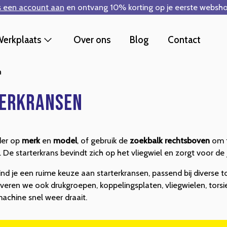
s een account aan
en ontvang 10% korting op je eerste websho
erkplaats
Over ons
Blog
Contact
n
erkransen
der op
merk
en
model
, of gebruik de
zoekbalk rechtsboven
om 
. De starterkrans bevindt zich op het vliegwiel en zorgt voor d
ind je een ruime keuze aan starterkransen, passend bij diverse 
veren we ook drukgroepen, koppelingsplaten, vliegwielen, tors
machine snel weer draait.