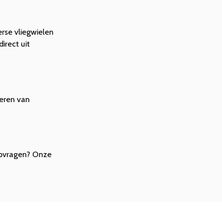
erse vliegwielen
irect uit
seren van
s opvragen? Onze