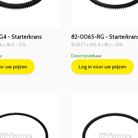
4 - Starterkrans
82-0065-RG - Starterkran
 x 18,0 - 121t
Ø 357,7 x 392,4 x 18,1 - 129t
ar
Direct leverbaar
or uw prijzen
Log in voor uw prijzen