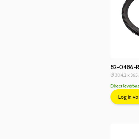
82-0486-RG
Ø 304,2 x 365,
Direct leverba
Log in vo