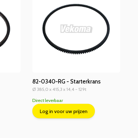
82-0340-RG - Starterkrans
Ø 385,0 x 415,3 x 14,4 - 129t
Direct leverbaar
Log in voor uw prijzen