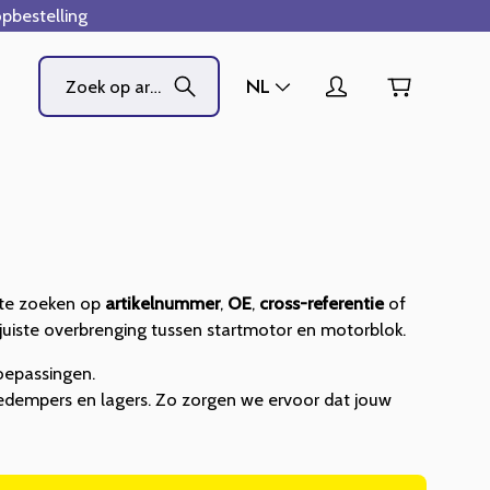
pbestelling
NL
te zoeken op
artikelnummer
,
OE
,
cross-referentie
of
e juiste overbrenging tussen startmotor en motorblok.
toepassingen.
iedempers en lagers. Zo zorgen we ervoor dat jouw