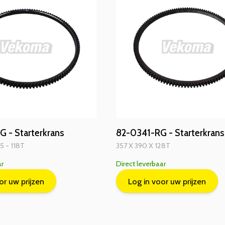
 - Starterkrans
82-0341-RG - Starterkrans
,5 - 118T
357 X 390 X 128T
ar
Direct leverbaar
or uw prijzen
Log in voor uw prijzen