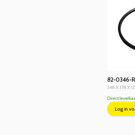
82-0346-RG
348 X 378 X 17
Direct leverba
Log in vo