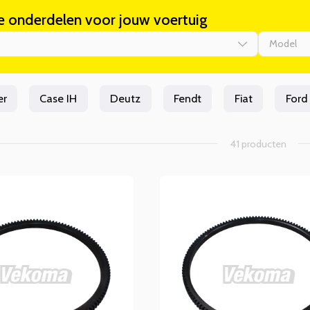
e onderdelen voor jouw voertuig
Model
er
Case IH
Deutz
Fendt
Fiat
Ford
41 producten