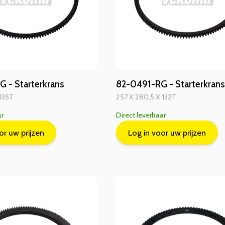
 - Starterkrans
82-0491-RG - Starterkrans
 135T
257 X 280,5 X 132T
ar
Direct leverbaar
or uw prijzen
Log in voor uw prijzen