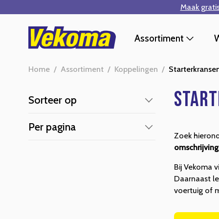
Maak grati
Ga naar hoofdinhoud
Assortiment
W
Home
/
Assortiment
/
Koppelingen
/
Starterkranse
Start
Sorteer op
Per pagina
Zoek hieron
omschrijving
Bij Vekoma v
Daarnaast le
voertuig of 