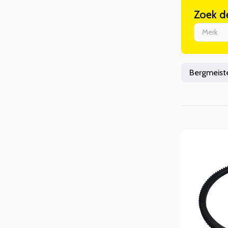
Zoek d
Merk
Bergmeist