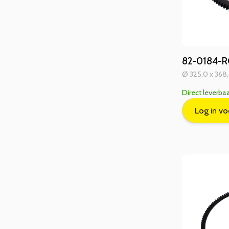
82-0184-RG
Ø 325,0 x 368,6
Direct leverba
Log in vo